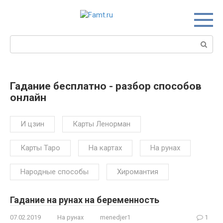
Перейти
к
контенту
Поиск:
Гадание бесплатно - разбор способов
онлайн
И цзин
Карты Ленорман
Карты Таро
На картах
На рунах
Народные способы
Хиромантия
Гадание на рунах на беременность
07.02.2019
На рунах
menedjer1
1