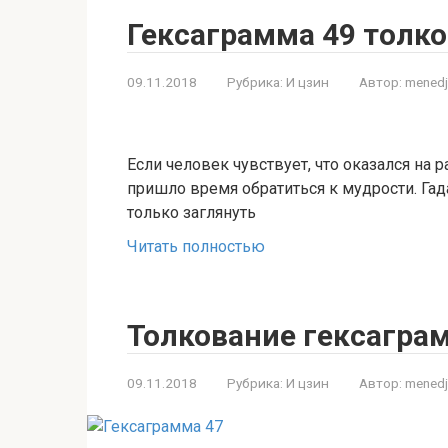
Гексаграмма 49 толк
09.11.2018
Рубрика:
И цзин
Автор:
menedj
Если человек чувствует, что оказался на р
пришло время обратиться к мудрости. Гад
только заглянуть
Читать полностью
Толкование гексагра
09.11.2018
Рубрика:
И цзин
Автор:
menedj