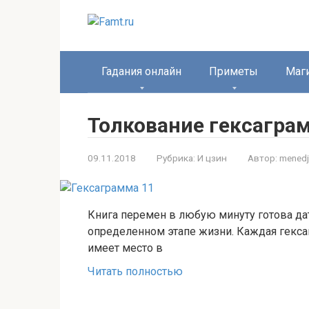
Перейти
к
контенту
Гадания онлайн
Приметы
Маг
Толкование гексагра
09.11.2018
Рубрика:
И цзин
Автор:
menedj
Книга перемен в любую минуту готова дать
определенном этапе жизни. Каждая гекса
имеет место в
Читать полностью