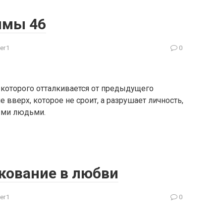
ммы 46
er1
0
 которого отталкивается от предыдущего
 вверх, которое не сроит, а разрушает личность,
ыми людьми.
кование в любви
er1
0