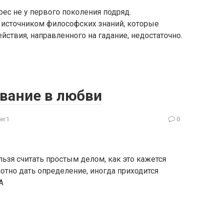
ес не у первого поколения подряд.
я источником философских знаний, которые
ствия, направленного на гадание, недостаточно.
ование в любви
er1
0
ьзя считать простым делом, как это кажется
отно дать определение, иногда приходится
А