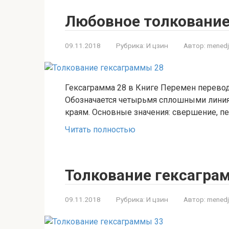
Любовное толкование
09.11.2018
Рубрика:
И цзин
Автор:
menedj
Гексаграмма 28 в Книге Перемен перевод
Обозначается четырьмя сплошными линия
краям. Основные значения: свершение, пе
Читать полностью
Толкование гексагра
09.11.2018
Рубрика:
И цзин
Автор:
menedj