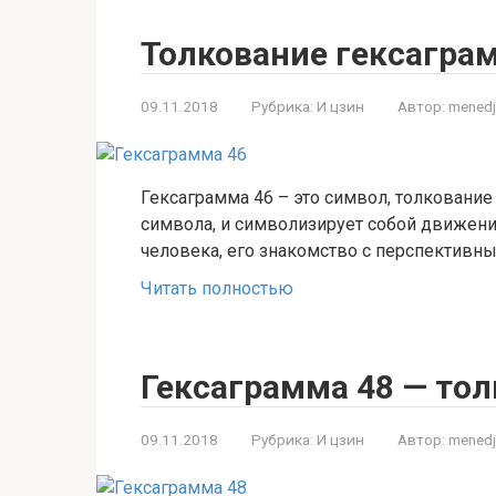
Толкование гексагра
09.11.2018
Рубрика:
И цзин
Автор:
menedj
Гексаграмма 46 – это символ, толкование
символа, и символизирует собой движение
человека, его знакомство с перспективн
Читать полностью
Гексаграмма 48 — тол
09.11.2018
Рубрика:
И цзин
Автор:
menedj