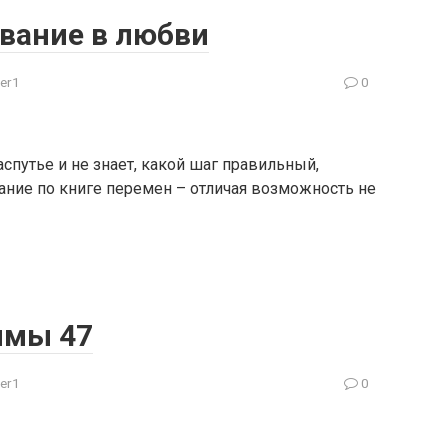
ование в любви
er1
0
аспутье и не знает, какой шаг правильный,
ание по книге перемен – отличая возможность не
ммы 47
er1
0