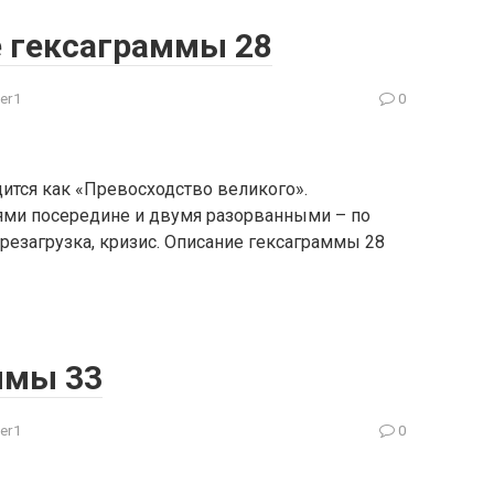
 гексаграммы 28
er1
0
ится как «Превосходство великого».
ми посередине и двумя разорванными – по
резагрузка, кризис. Описание гексаграммы 28
ммы 33
er1
0