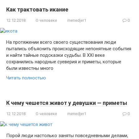
Как трактовать икание
12.12.2018
О человеке
menedjer1
0
На протяжении всего своего существования люди
пытались объяснить происходящие непонятные события
и найти тайные подсказки судьбы. В XXI веке
сохранились народные суеверия и приметы, которые
были известны много
Читать полностью
К чему чешется живот у девушки — приметы
12.12.2018
О человеке
menedjer1
0
Порой люди настолько заняты повседневными делами,