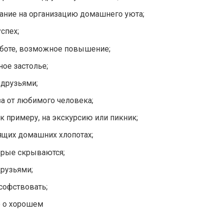
мание на организацию домашнего уюта;
спех;
аботе, возможное повышение;
ное застолье;
 друзьями;
а от любимого человека;
к примеру, на экскурсию или пикник;
ящих домашних хлопотах;
орые скрываются;
рузьями;
софствовать;
о о хорошем