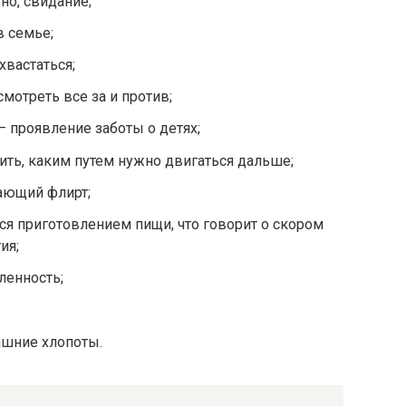
но, свидание;
в семье;
хвастаться;
мотреть все за и против;
— проявление заботы о детях;
ть, каким путем нужно двигаться дальше;
ающий флирт;
ся приготовлением пищи, что говорит о скором
ия;
ленность;
ашние хлопоты.