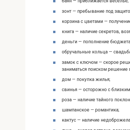
баян — приближается веселье;
зонт — пребывание под защито
корзина с цветами — получени
книга — наличие секретов, во
деньги — пополнение бюджета
обручальные кольца — свадьба
замок с ключом — скорое реш
заниматься поиском решение
дом — покупка жилья;
свинья — осторожно с близки
роза — наличие тайного поклон
шампанское — романтика;
кактус — наличие недоброжела