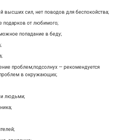
й высших сил, нет поводов для беспокойства;
е подарков от любимого;
зможное попадание в беду;
;
;
ение проблем;подсолнух — рекомендуется
 проблем в окружающих;
ми людьми;
ника;
телей;