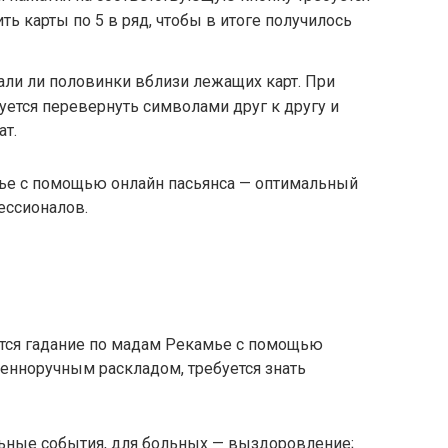
ь карты по 5 в ряд, чтобы в итоге получилось
пали ли половинки вблизи лежащих карт. При
уется перевернуть символами друг к другу и
ат.
ье с помощью онлайн пасьянса — оптимальный
фессионалов.
ется гадание по мадам Рекамье с помощью
венноручным раскладом, требуется знать
ьные события, для больных — выздоровление;