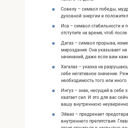
Совелу – символ победы, мудр
духовной энергии и положител
Иса – символ стабильности и п
отступите на время, чтоб после
Дагаз – символ прорыва, изме
мироздания. Она указывает на
начинаний, даже если вам каж
Хагалаз – указка на разрушающ
себе негативное значение. Реж
необходимость того или иного
Ингуз – знак, несущий в себе з
хватает сил. И это для вас сей
вашу внутреннюю неуверенно
Эйваз – предрекает предотвр
внутреннего препятствия. Гла
стоит стучаться в закрытую дв