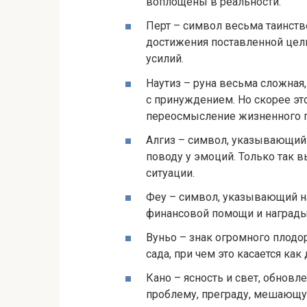
воплощены в реальности.
Перт – символ весьма таинств
достижения поставленной цели
усилий.
Наутиз – руна весьма сложная,
с принуждением. Но скорее это
переосмысление жизненного п
Алгиз – символ, указывающий н
поводу у эмоций. Только так
ситуации.
Феу – символ, указывающий на
финансовой помощи и награды,
Вуньо – знак огромного плодо
сада, при чем это касается ка
Кано – ясность и свет, обновл
проблему, преграду, мешающу