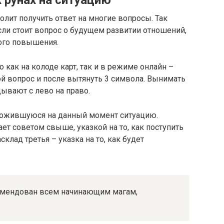
х рунах на ситуацию
олит получить ответ на многие вопросы. Так
если стоит вопрос о будущем развитии отношений,
ого повышения.
о как на колоде карт, так и в режиме онлайн –
й вопрос и после вытянуть 3 символа. Вынимать
дывают с лево на право.
ложившуюся на данный момент ситуацию.
ет советом свыше, указкой на то, как поступить
клад третья – указка на то, как будет
комендован всем начинающим магам,