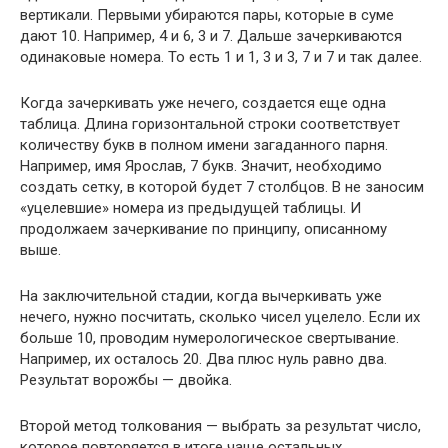
вертикали. Первыми убираются пары, которые в суме
дают 10. Например, 4 и 6, 3 и 7. Дальше зачеркиваются
одинаковые номера. То есть 1 и 1, 3 и 3, 7 и 7 и так далее.
Когда зачеркивать уже нечего, создается еще одна
таблица. Длина горизонтальной строки соответствует
количеству букв в полном имени загаданного парня.
Например, имя Ярослав, 7 букв. Значит, необходимо
создать сетку, в которой будет 7 столбцов. В не заносим
«уцелевшие» номера из предыдущей таблицы. И
продолжаем зачеркивание по принципу, описанному
выше.
На заключительной стадии, когда вычеркивать уже
нечего, нужно посчитать, сколько чисел уцелело. Если их
больше 10, проводим нумерологическое свертывание.
Например, их осталось 20. Два плюс нуль равно два.
Результат ворожбы — двойка.
Второй метод толкования — выбрать за результат число,
которое повторяется в итоге чаще остальных.