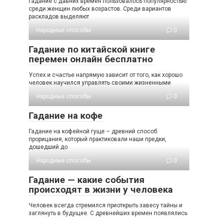
Гадание с давних времен пользовалось популярностью
среди женщин любых возрастов. Среди вариантов
раскладов выделяют
Народные способы
0
Гадание по китайской книге
перемен онлайн бесплатно
Успех и счастье напрямую зависит от того, как хорошо
человек научился управлять своими жизненными
Народные способы
0
Гадание на кофе
Гадание на кофейной гуще – древний способ
прорицания, который практиковали наши предки,
дошедший до
Народные способы
0
Гадание — какие события
происходят в жизни у человека
Человек всегда стремился приоткрыть завесу тайны и
заглянуть в будущее. С древнейших времен появлялись