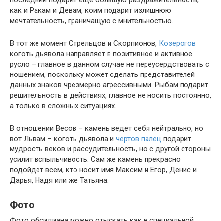
как и Ракам и Девам, коим подарит излишнюю
мечтательность, граничащую с мнительностью.
В тот же момент Стрельцов и Скорпионов,
Козерогов
коготь дьявола направляет в позитивное и активное
русло – главное в данном случае не переусердствовать с
ношением, поскольку может сделать представителей
данных знаков чрезмерно агрессивными. Рыбам подарит
решительность в действиях, главное не носить постоянно,
а только в сложных ситуациях.
В отношении Весов – камень ведет себя нейтрально, но
вот Львам – коготь дьявола и
чертов палец
подарит
мудрость веков и рассудительность, но с другой стороны
усилит вспыльчивость. Сам же камень прекрасно
подойдет всем, кто носит имя Максим и Егор, Денис и
Дарья, Надя или же Татьяна.
Фото
Фото обсидиана можно отыскать как в специальной