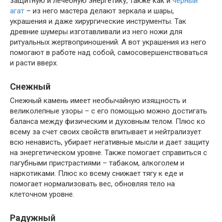
защитную и лечебную энергетику, также как и
черный
агат
– из него мастера делают зеркала и шары,
украшения и даже хирургические инструменты. Так
древние шумеры изготавливали из него ножи для
ритуальных жертвоприношений. А вот украшения из него
помогают в работе над собой, самосовершенствоваться
и расти вверх.
Снежный
Снежный камень имеет необычайную изящность и
великолепные узоры – с его помощью можно достигать
баланса между физическим и духовным телом. Плюс ко
всему за счет своих свойств впитывает и нейтрализует
всю ненависть, убирает негативные мысли и дает защиту
на энергетическом уровне. Также помогает справиться с
пагубными пристрастиями – табаком, алкоголем и
наркотиками. Плюс ко всему снижает тягу к еде и
помогает нормализовать вес, обновляя тело на
клеточном уровне.
Радужный