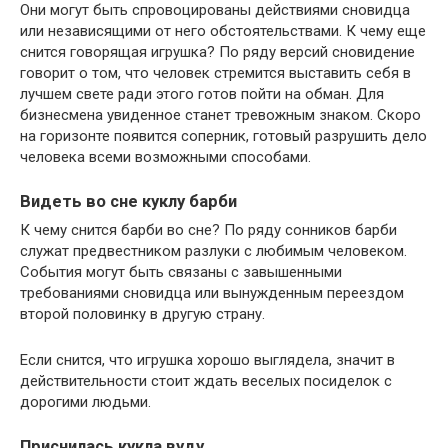
Они могут быть спровоцированы действиями сновидца
или независящими от него обстоятельствами. К чему еще
снится говорящая игрушка? По ряду версий сновидение
говорит о том, что человек стремится выставить себя в
лучшем свете ради этого готов пойти на обман. Для
бизнесмена увиденное станет тревожным знаком. Скоро
на горизонте появится соперник, готовый разрушить дело
человека всеми возможными способами.
Видеть во сне куклу барби
К чему снится барби во сне? По ряду сонников барби
служат предвестником разлуки с любимым человеком.
События могут быть связаны с завышенными
требованиями сновидца или вынужденным переездом
второй половинку в другую страну.
Если снится, что игрушка хорошо выглядела, значит в
действительности стоит ждать веселых посиделок с
дорогими людьми.
Приснилась кукла вуду