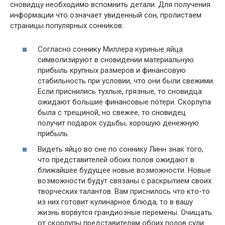
сновидцу необходимо вспомнить детали. Для получения
информации что означает увиденный сон, пролистаем
страницы популярных сонников:
Согласно соннику Миллера куриные яйца
символизируют в сновидении материальную
прибыль крупных размеров и финансовую
стабильность при условии, что они были свежими.
Если приснились тухлые, грязные, то сновидца
ожидают большие финансовые потери. Скорлупа
была с трещиной, но свежее, то сновидец
получит подарок судьбы, хорошую денежную
прибыль.
Видеть яйцо во сне по соннику Линн знак того,
что представителей обоих полов ожидают в
ближайшее будущее новые возможности. Новые
возможности будут связаны с раскрытием своих
творческих талантов. Вам приснилось что кто-то
из них готовит кулинарное блюда, то в вашу
жизнь ворвутся грандиозные перемены. Очищать
от скорлупы представителям обоих полов сули